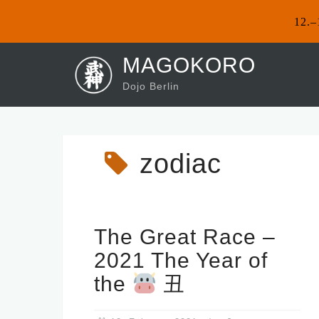
12.–
Skip
MAGOKORO
to
Dojo Berlin
content
zodiac
The Great Race –
2021 The Year of
the
丑