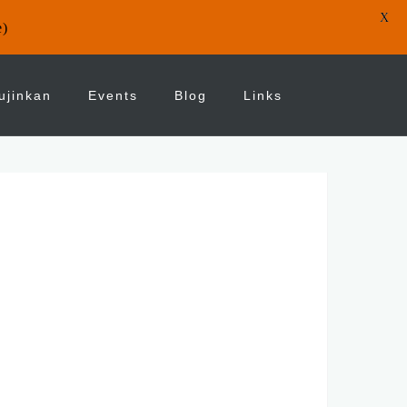
X
e)
ujinkan
Events
Blog
Links