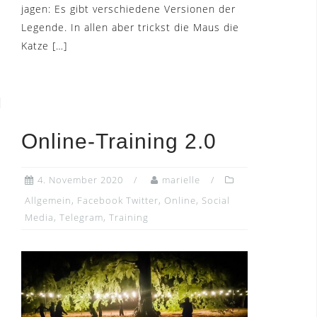
jagen: Es gibt verschiedene Versionen der
Legende. In allen aber trickst die Maus die
Katze […]
Online-Training 2.0
4. November 2020
marielle
Allgemein
,
Facebook Twitter
,
Online
,
Social
Media
,
Telegram
,
Training