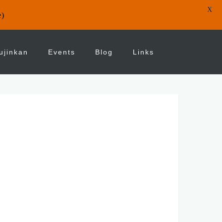
X
e)
ujinkan
Events
Blog
Links