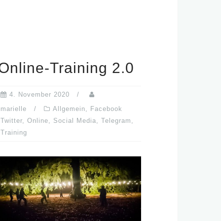
Online-Training 2.0
4. November 2020
marielle
Allgemein
,
Facebook
Twitter
,
Online
,
Social Media
,
Telegram
,
Training