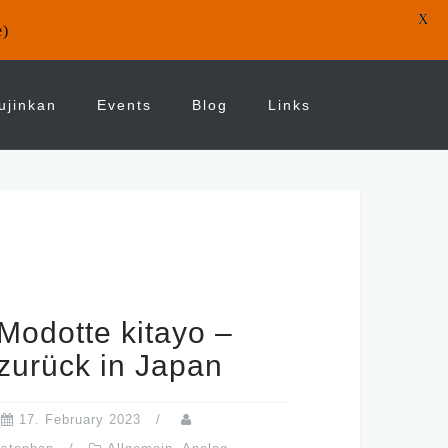
X
e)
ujinkan
Events
Blog
Links
Modotte kitayo –
zurück in Japan
17. February 2023