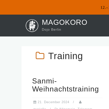
12.–
Skip
MAGOKORO
to
Dojo Berlin
content
Training
Sanmi-
Weihnachtstraining
21. December 2024