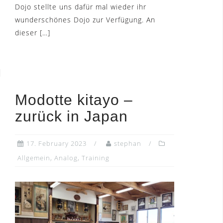
Dojo stellte uns dafür mal wieder ihr
wunderschönes Dojo zur Verfügung. An
dieser […]
Modotte kitayo –
zurück in Japan
17. February 2023
stephan
Allgemein
,
Analog
,
Training