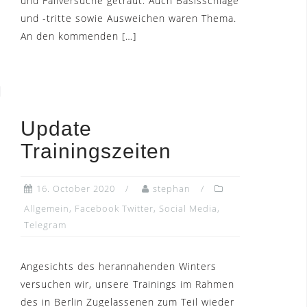
und Fallversuche getraut. Auch Basisschläge
und -tritte sowie Ausweichen waren Thema.
An den kommenden […]
Update
Trainingszeiten
16. October 2020
stephan
Allgemein
,
Facebook Twitter
,
Social Media
,
Telegram
Angesichts des herannahenden Winters
versuchen wir, unsere Trainings im Rahmen
des in Berlin Zugelassenen zum Teil wieder