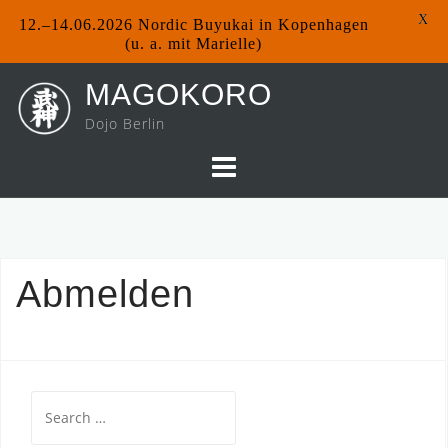
X
12.–14.06.2026 Nordic Buyukai in Kopenhagen
(u. a. mit Marielle)
Skip
MAGOKORO
to
Dojo Berlin
content
Abmelden
Search
for: