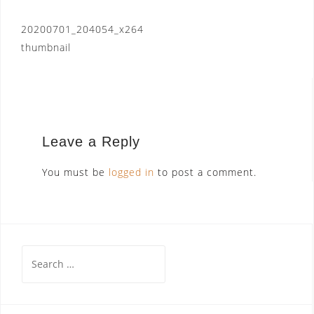
Post
20200701_204054_x264
thumbnail
navigation
Leave a Reply
You must be
logged in
to post a comment.
Search
for: