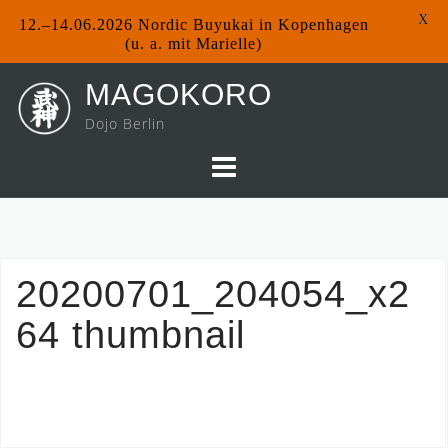
X
12.–14.06.2026 Nordic Buyukai in Kopenhagen
(u. a. mit Marielle)
Skip
MAGOKORO
to
Dojo Berlin
content
20200701_204054_x2
64 thumbnail