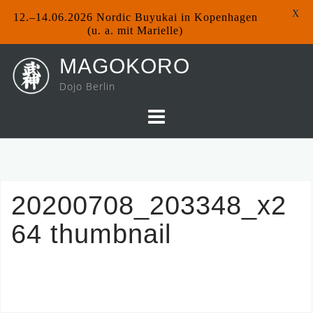
X
12.–14.06.2026 Nordic Buyukai in Kopenhagen
(u. a. mit Marielle)
Skip
MAGOKORO
to
Dojo Berlin
content
20200708_203348_x2
64 thumbnail