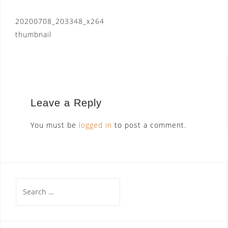
Post
20200708_203348_x264
thumbnail
navigation
Leave a Reply
You must be
logged in
to post a comment.
Search
for: