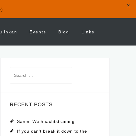
X
e)
ujinkan
Events
Blog
Links
Search
for:
RECENT POSTS
Sanmi-Weihnachtstraining
If you can’t break it down to the