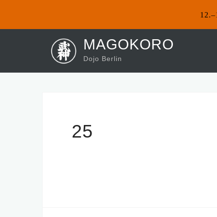
12.–
Skip
MAGOKORO
to
Dojo Berlin
content
25