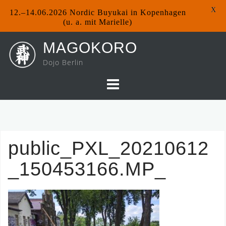
X
12.–14.06.2026 Nordic Buyukai in Kopenhagen
(u. a. mit Marielle)
Skip
MAGOKORO
to
Dojo Berlin
content
public_PXL_20210612
_150453166.MP_