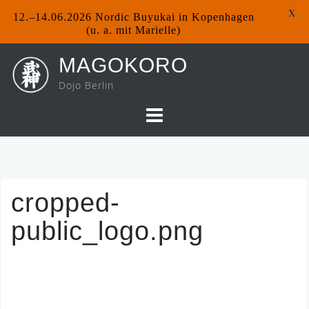
X
12.–14.06.2026 Nordic Buyukai in Kopenhagen
(u. a. mit Marielle)
Skip
MAGOKORO
to
Dojo Berlin
content
cropped-
public_logo.png