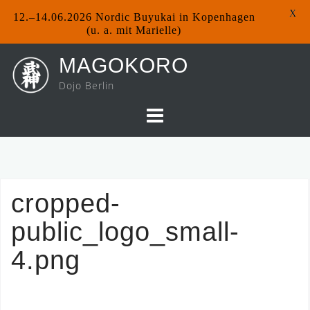
X
12.–14.06.2026 Nordic Buyukai in Kopenhagen
(u. a. mit Marielle)
Skip
MAGOKORO
to
Dojo Berlin
content
cropped-
public_logo_small-
4.png