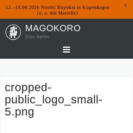
X
12.–14.06.2026 Nordic Buyukai in Kopenhagen
(u. a. mit Marielle)
Skip
MAGOKORO
to
Dojo Berlin
content
cropped-
public_logo_small-
5.png