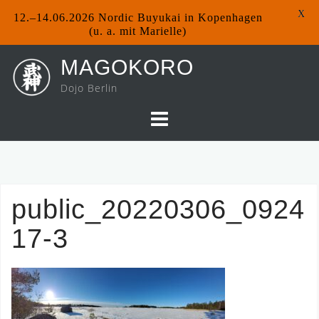
X
12.–14.06.2026 Nordic Buyukai in Kopenhagen
(u. a. mit Marielle)
Skip
MAGOKORO
to
Dojo Berlin
content
public_20220306_0924
17-3