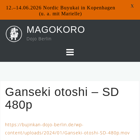
X
12.–14.06.2026 Nordic Buyukai in Kopenhagen
(u. a. mit Marielle)
Skip
MAGOKORO
to
Dojo Berlin
content
Ganseki otoshi – SD
480p
https://bujinkan-dojo-berlin.de/wp-
content/uploads/2024/01/Ganseki-otoshi-SD-480p.mov