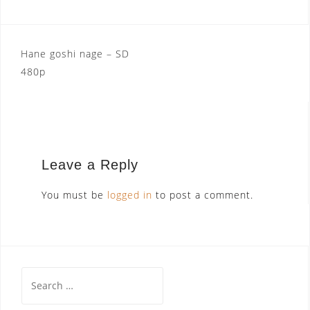
Post
Hane goshi nage – SD
480p
navigation
Leave a Reply
You must be
logged in
to post a comment.
Search
for: