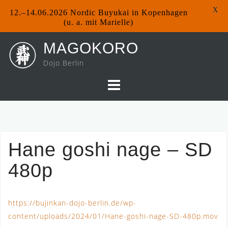
X
12.–14.06.2026 Nordic Buyukai in Kopenhagen
(u. a. mit Marielle)
Skip
MAGOKORO
to
Dojo Berlin
content
Hane goshi nage – SD
480p
https://bujinkan-dojo-berlin.de/wp-
content/uploads/2024/01/Hane-goshi-nage-SD-480p.mov