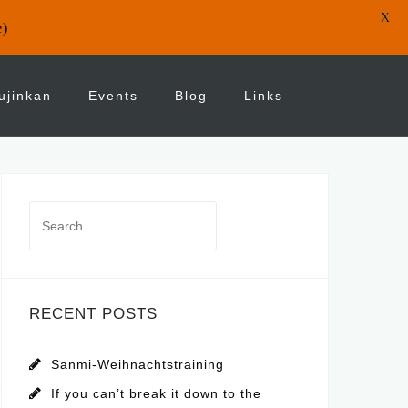
X
e)
ujinkan
Events
Blog
Links
Search
for:
RECENT POSTS
Sanmi-Weihnachtstraining
If you can’t break it down to the