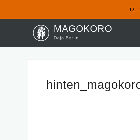
12.–
Skip
MAGOKORO
to
Dojo Berlin
content
hinten_magokoro