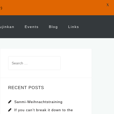
X
e)
ujinkan
Events
Blog
Links
Search
for:
RECENT POSTS
Sanmi-Weihnachtstraining
If you can’t break it down to the