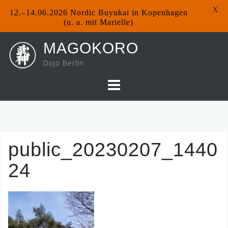
X
12.–14.06.2026 Nordic Buyukai in Kopenhagen
(u. a. mit Marielle)
Skip
MAGOKORO
to
Dojo Berlin
content
public_20230207_1440
24