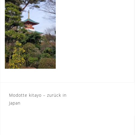
Post
Modotte kitayo – zurück in
Japan
navigation