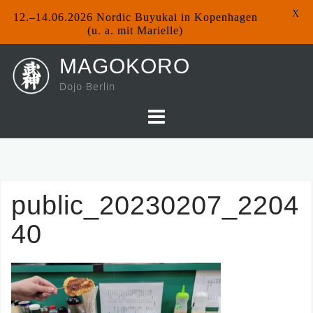
X
12.–14.06.2026 Nordic Buyukai in Kopenhagen
(u. a. mit Marielle)
Skip
MAGOKORO
to
Dojo Berlin
content
public_20230207_2204
40