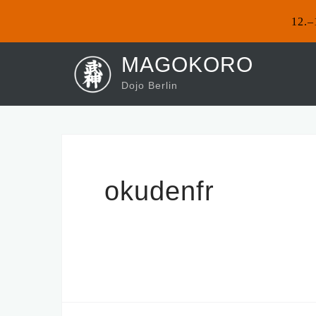
12.–
Skip
MAGOKORO
to
Dojo Berlin
content
okudenfr