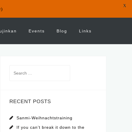
X
e)
ujinkan
Events
Blog
Links
Search
for:
RECENT POSTS
Sanmi-Weihnachtstraining
If you can’t break it down to the