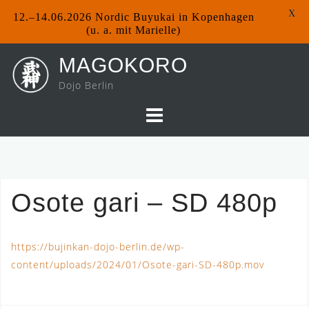
X
12.–14.06.2026 Nordic Buyukai in Kopenhagen
(u. a. mit Marielle)
Skip
MAGOKORO
to
Dojo Berlin
content
Osote gari – SD 480p
https://bujinkan-dojo-berlin.de/wp-
content/uploads/2024/01/Osote-gari-SD-480p.mov