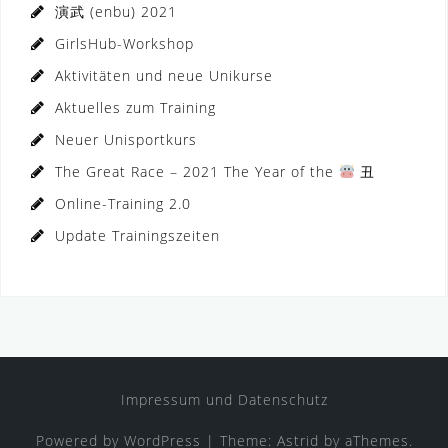
演武 (enbu) 2021
GirlsHub-Workshop
Aktivitäten und neue Unikurse
Aktuelles zum Training
Neuer Unisportkurs
The Great Race – 2021 The Year of the
丑
Online-Training 2.0
Update Trainingszeiten
Impressum und Datenschutz
Powered by WordPress
|
Theme:
Astrid
by aThemes.