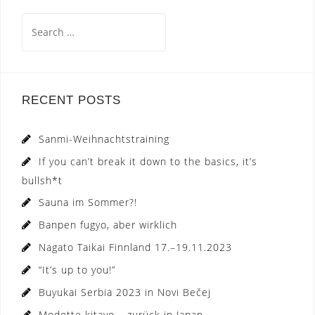
Search
for:
RECENT POSTS
Sanmi-Weihnachtstraining
If you can’t break it down to the basics, it’s
bullsh*t
Sauna im Sommer?!
Banpen fugyo, aber wirklich
Nagato Taikai Finnland 17.–19.11.2023
“It’s up to you!”
Buyukai Serbia 2023 in Novi Bečej
Modotte kitayo – zurück in Japan