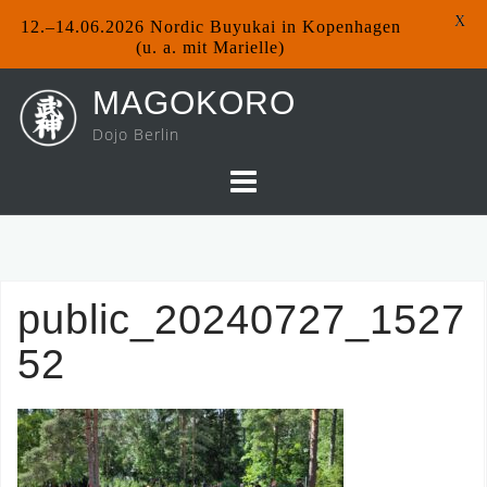
X
12.–14.06.2026 Nordic Buyukai in Kopenhagen
(u. a. mit Marielle)
Skip
MAGOKORO
to
Dojo Berlin
content
public_20240727_1527
52