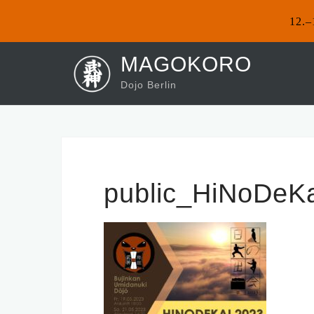
12.–
Skip
MAGOKORO
to
Dojo Berlin
content
public_HiNoDeK