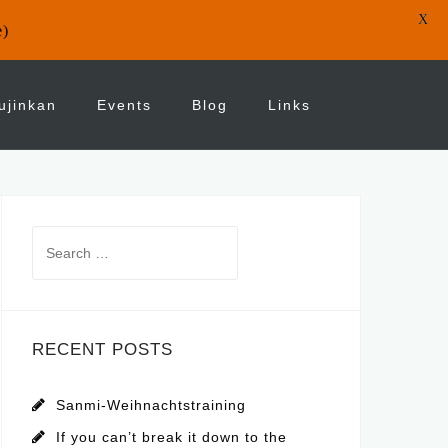
X
e)
ujinkan
Events
Blog
Links
Search
for:
RECENT POSTS
Sanmi-Weihnachtstraining
If you can’t break it down to the