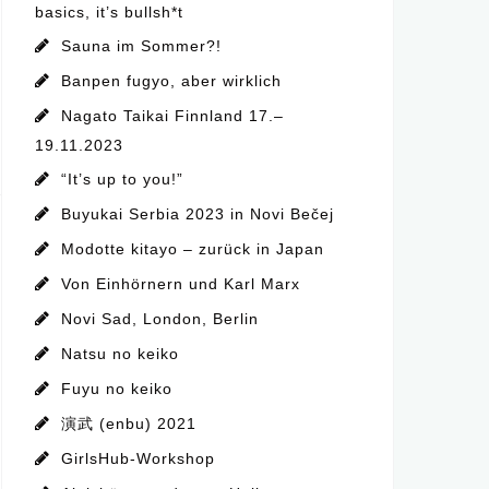
basics, it’s bullsh*t
Sauna im Sommer?!
Banpen fugyo, aber wirklich
Nagato Taikai Finnland 17.–
19.11.2023
“It’s up to you!”
Buyukai Serbia 2023 in Novi Bečej
Modotte kitayo – zurück in Japan
Von Einhörnern und Karl Marx
Novi Sad, London, Berlin
Natsu no keiko
Fuyu no keiko
演武 (enbu) 2021
GirlsHub-Workshop