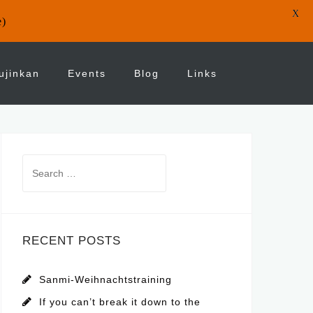
X
e)
ujinkan
Events
Blog
Links
Search
for:
RECENT POSTS
Sanmi-Weihnachtstraining
If you can’t break it down to the