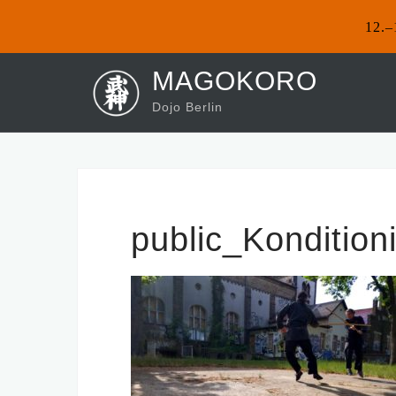
12.–
Skip
MAGOKORO
to
Dojo Berlin
content
public_Kondition