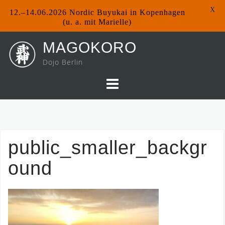
X
12.–14.06.2026 Nordic Buyukai in Kopenhagen
(u. a. mit Marielle)
Skip
MAGOKORO
to
Dojo Berlin
content
public_smaller_backgr
ound