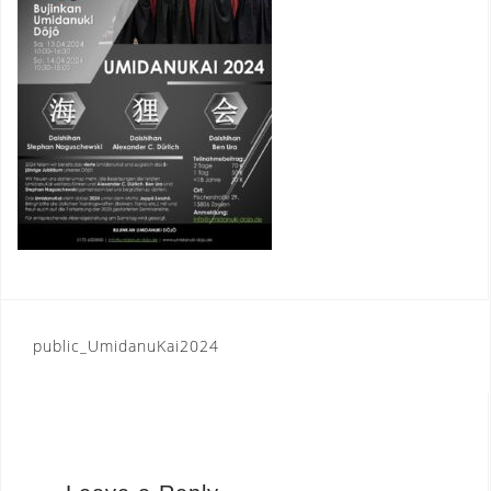
Post
public_UmidanuKai2024
navigation