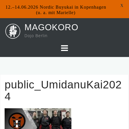
X
12.–14.06.2026 Nordic Buyukai in Kopenhagen
(u. a. mit Marielle)
Skip
MAGOKORO
to
Dojo Berlin
content
public_UmidanuKai202
4