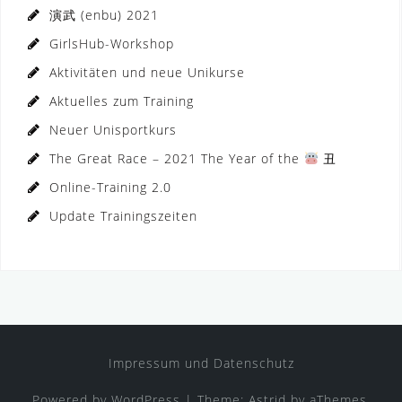
演武 (enbu) 2021
GirlsHub-Workshop
Aktivitäten und neue Unikurse
Aktuelles zum Training
Neuer Unisportkurs
The Great Race – 2021 The Year of the
丑
Online-Training 2.0
Update Trainingszeiten
Impressum und Datenschutz
Powered by WordPress
|
Theme:
Astrid
by aThemes.